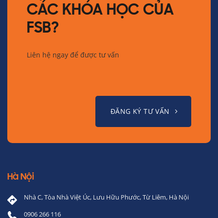
CÁC KHÓA HỌC CỦA
FSB?
Liên hệ ngay để được tư vấn
ĐĂNG KÝ TƯ VẤN
Hà Nội
Nhà C, Tòa Nhà Việt Úc, Lưu Hữu Phước, Từ Liêm, Hà Nội
0906 266 116