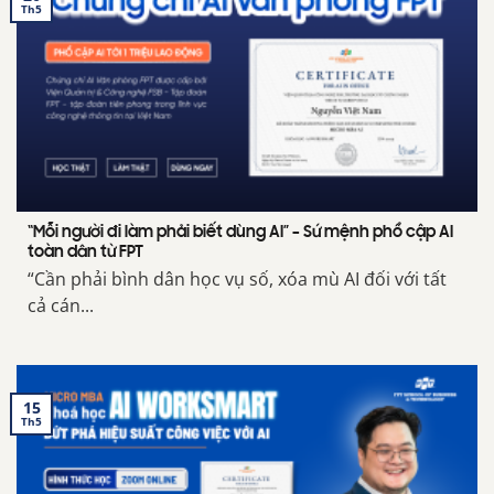
Th5
“Mỗi người đi làm phải biết dùng AI” – Sứ mệnh phổ cập AI
toàn dân từ FPT
“Cần phải bình dân học vụ số, xóa mù AI đối với tất
cả cán...
15
Th5