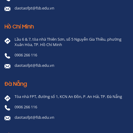
daotaofpt@fsb.edu.vn
Hồ Chí Minh
Lầu 6 & 7, tòa nhà Thiên Sơn, số 5 Nguyễn Gia Thiều, phường
Xuân Hòa, TP. Hồ Chí Minh
0906 266 116
daotaofpt@fsb.edu.vn
Đà Nẵng
Tòa nhà FPT, đường số 1, KCN An Đồn, P. An Hải, TP. Đà Nẵng
0906 266 116
daotaofpt@fsb.edu.vn