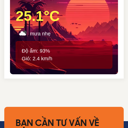
25.1°C
mưa nhẹ
Độ ẩm: 93%
Gió: 2.4 km/h
BẠN CẦN TƯ VẤN VỀ