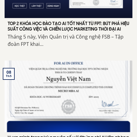
TOP 2 KHÓA HỌC ĐÀO TẠO AI TỐT NHẤT TỪ FPT: BỨT PHÁ HIỆU
SUẤT CÔNG VIỆC VÀ CHIẾN LƯỢC MARKETING THỜI ĐẠI AI
Tháng 5 này, Viện Quản trị và Công nghệ FSB – Tập
đoàn FPT khai...
08
Th5