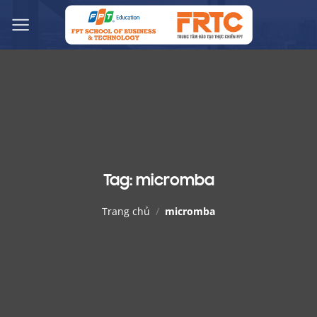
Chuyển
đến
nội
dung
Tag:
micromba
Trang chủ
/
micromba