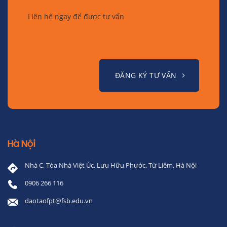
Liên hệ ngay để được tư vấn
ĐĂNG KÝ TƯ VẤN
Hà Nội
Nhà C, Tòa Nhà Việt Úc, Lưu Hữu Phước, Từ Liêm, Hà Nội
0906 266 116
daotaofpt@fsb.edu.vn