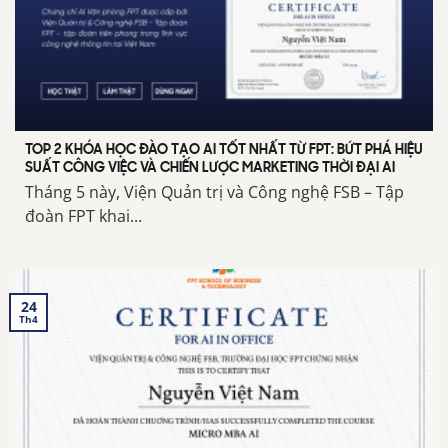
TOP 2 KHÓA HỌC ĐÀO TẠO AI TỐT NHẤT TỪ FPT: BỨT PHÁ HIỆU
SUẤT CÔNG VIỆC VÀ CHIẾN LƯỢC MARKETING THỜI ĐẠI AI
Tháng 5 này, Viện Quản trị và Công nghệ FSB – Tập
đoàn FPT khai...
24
Th4