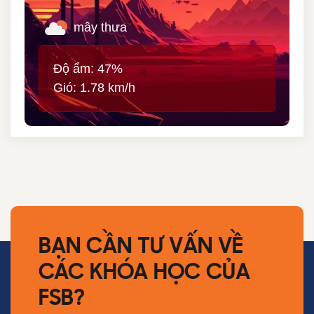
mây thưa
Độ ẩm: 47%
Gió: 1.78 km/h
BẠN CẦN TƯ VẤN VỀ
CÁC KHÓA HỌC CỦA
FSB?