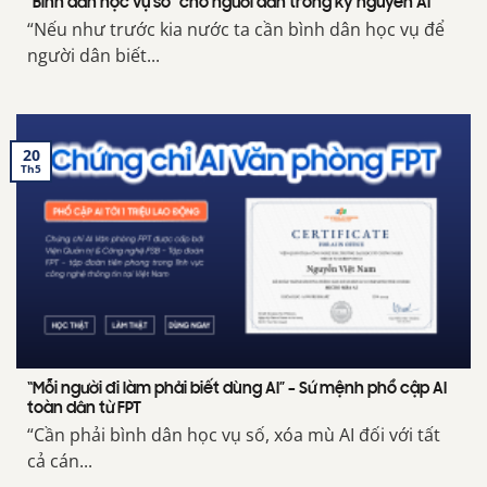
“Bình dân học vụ số” cho người dân trong kỷ nguyên AI
“Nếu như trước kia nước ta cần bình dân học vụ để
người dân biết...
20
Th5
“Mỗi người đi làm phải biết dùng AI” – Sứ mệnh phổ cập AI
toàn dân từ FPT
“Cần phải bình dân học vụ số, xóa mù AI đối với tất
cả cán...