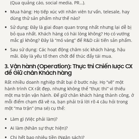
(Qua quảng cáo, social media, PR…).
Mua hàng: Họ tiếp xúc với nhân viên tư vấn, telesale, hay
dùng thử sản phẩm như thế nào?
Sử dụng: Đây là giai đoạn quan trọng nhất nhưng lại dễ bị
bỏ qua nhất. Khách hàng có hài lòng không? Họ có vướng
mắc gì không? Đây là “mỏ vàng” để R&D cải tiến sản phẩm.
Sau sử dụng: Các hoạt động chăm sóc khách hàng, hậu
mãi. Đây là yếu tố then chốt để thúc đẩy tái mua.
3. Vận hành (Operation): Thực thi Chiến lược CX
để Giữ chân Khách hàng
Rất nhiều doanh nghiệp thất bại ở bước này. Họ “vẽ” một
hành trình CX rất đẹp, nhưng không thể “thực thi” vì thiếu
một ma trận vận hành. Để giữ chân khách hàng thành công, ở
mỗi điểm chạm đã vẽ ra, bạn phải trả lời rõ 4 câu hỏi trong
một “ma trận” (ma sé) cụ thể:
Làm gì (Việc phải làm)?
Ai làm (Nhân sự thực hiện)?
Chi hết bao nhiêu tiền (Ngân sách)?