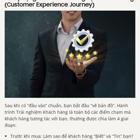
(Customer Experience Journey)
Sau khi có “đầu vào” chuẩn, bạn bắt đầu “vẽ bản đồ”. Hành
trình Trải nghiệm Khách hàng là toàn bộ các điểm chạm mà
khách hàng tương tác với bạn, thường được chia làm 4 giai
đoạn:
Trước khi mua: Làm sao để khách hàng “Biết” và “Tin” bạn?