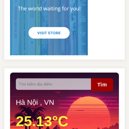
Tìm
Hà Nội , VN
25.13°C