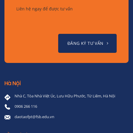
Liên hệ ngay để được tư vấn
ĐĂNG KÝ TƯ VẤN
Hà Nội
Nhà C, Tòa Nhà Việt Úc, Lưu Hữu Phước, Từ Liêm, Hà Nội
0906 266 116
daotaofpt@fsb.edu.vn