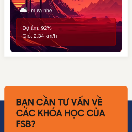
mưa nhẹ
Độ ẩm: 92%
Gió: 2.34 km/h
BẠN CẦN TƯ VẤN VỀ
CÁC KHÓA HỌC CỦA
FSB?