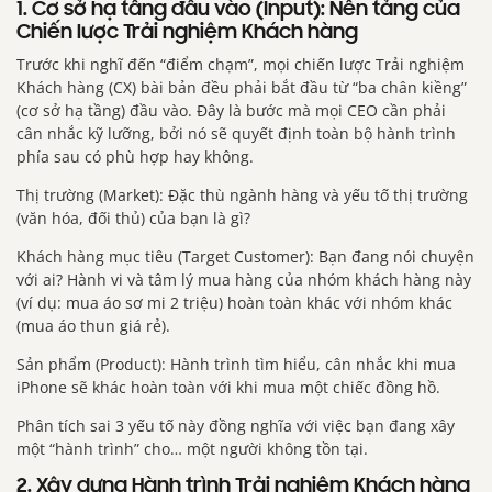
1. Cơ sở hạ tầng đầu vào (Input): Nền tảng của
Chiến lược Trải nghiệm Khách hàng
Trước khi nghĩ đến “điểm chạm”, mọi chiến lược Trải nghiệm
Khách hàng (CX) bài bản đều phải bắt đầu từ “ba chân kiềng”
(cơ sở hạ tầng) đầu vào. Đây là bước mà mọi CEO cần phải
cân nhắc kỹ lưỡng, bởi nó sẽ quyết định toàn bộ hành trình
phía sau có phù hợp hay không.
Thị trường (Market): Đặc thù ngành hàng và yếu tố thị trường
(văn hóa, đối thủ) của bạn là gì?
Khách hàng mục tiêu (Target Customer): Bạn đang nói chuyện
với ai? Hành vi và tâm lý mua hàng của nhóm khách hàng này
(ví dụ: mua áo sơ mi 2 triệu) hoàn toàn khác với nhóm khác
(mua áo thun giá rẻ).
Sản phẩm (Product): Hành trình tìm hiểu, cân nhắc khi mua
iPhone sẽ khác hoàn toàn với khi mua một chiếc đồng hồ.
Phân tích sai 3 yếu tố này đồng nghĩa với việc bạn đang xây
một “hành trình” cho… một người không tồn tại.
2. Xây dựng Hành trình Trải nghiệm Khách hàng