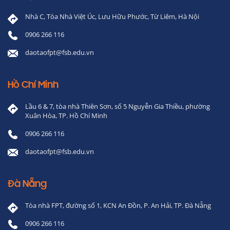
Nhà C, Tòa Nhà Việt Úc, Lưu Hữu Phước, Từ Liêm, Hà Nội
0906 266 116
daotaofpt@fsb.edu.vn
Hồ Chí Minh
Lầu 6 & 7, tòa nhà Thiên Sơn, số 5 Nguyễn Gia Thiều, phường
Xuân Hòa, TP. Hồ Chí Minh
0906 266 116
daotaofpt@fsb.edu.vn
Đà Nẵng
Tòa nhà FPT, đường số 1, KCN An Đồn, P. An Hải, TP. Đà Nẵng
0906 266 116