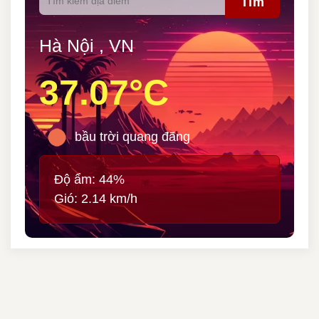
Tìm
Hà Nội , VN
37.07°C
bầu trời quang đãng
Độ ẩm: 44%
Gió: 2.14 km/h