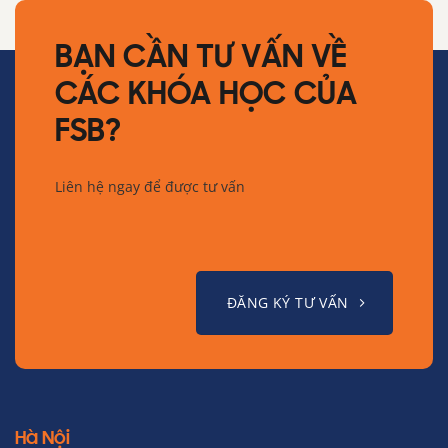
BẠN CẦN TƯ VẤN VỀ
CÁC KHÓA HỌC CỦA
FSB?
Liên hệ ngay để được tư vấn
ĐĂNG KÝ TƯ VẤN
Hà Nội