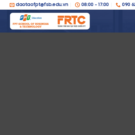
Chuyển
daotaofpt@fsb.edu.vn
08:00 - 17:00
090 62
đến
nội
dung