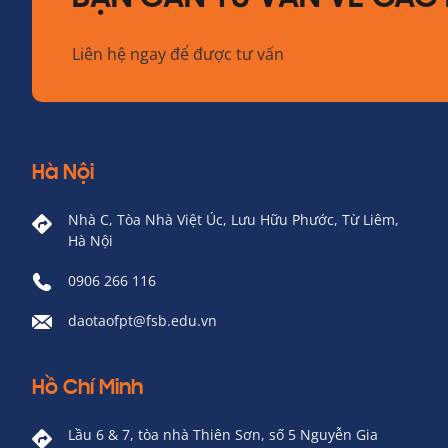
Liên hệ ngay để được tư vấn
Hà Nội
Nhà C, Tòa Nhà Việt Úc, Lưu Hữu Phước, Từ Liêm,
Hà Nội
0906 266 116
daotaofpt@fsb.edu.vn
Hồ Chí Minh
Lầu 6 & 7, tòa nhà Thiên Sơn, số 5 Nguyễn Gia