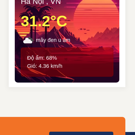
Hà Nội , VN
31.2°C
mây đen u ám
Độ ẩm: 68%
Gió: 4.36 km/h