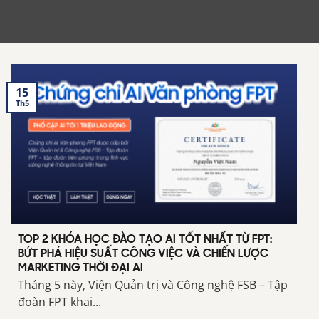
15
Th5
TOP 2 KHÓA HỌC ĐÀO TẠO AI TỐT NHẤT TỪ FPT:
BỨT PHÁ HIỆU SUẤT CÔNG VIỆC VÀ CHIẾN LƯỢC
MARKETING THỜI ĐẠI AI
Tháng 5 này, Viện Quản trị và Công nghệ FSB – Tập
đoàn FPT khai...