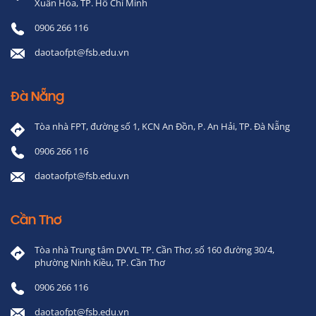
Xuân Hòa, TP. Hồ Chí Minh
0906 266 116
daotaofpt@fsb.edu.vn
Đà Nẵng
Tòa nhà FPT, đường số 1, KCN An Đồn, P. An Hải, TP. Đà Nẵng
0906 266 116
daotaofpt@fsb.edu.vn
Cần Thơ
Tòa nhà Trung tâm DVVL TP. Cần Thơ, số 160 đường 30/4,
phường Ninh Kiều, TP. Cần Thơ
0906 266 116
daotaofpt@fsb.edu.vn