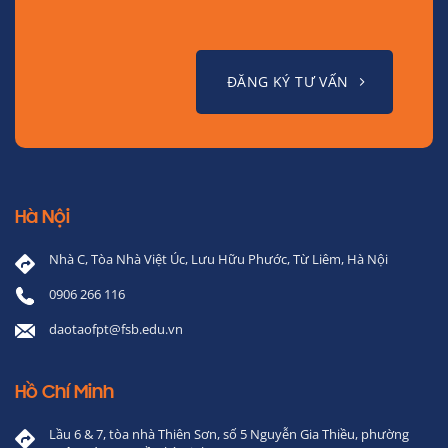
ĐĂNG KÝ TƯ VẤN
Hà Nội
Nhà C, Tòa Nhà Việt Úc, Lưu Hữu Phước, Từ Liêm, Hà Nội
0906 266 116
daotaofpt@fsb.edu.vn
Hồ Chí Minh
Lầu 6 & 7, tòa nhà Thiên Sơn, số 5 Nguyễn Gia Thiều, phường