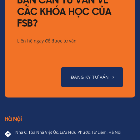
BẠN CẦN TƯ VẤN VỀ
CÁC KHÓA HỌC CỦA
FSB?
Liên hệ ngay để được tư vấn
ĐĂNG KÝ TƯ VẤN
Hà Nội
Nhà C, Tòa Nhà Việt Úc, Lưu Hữu Phước, Từ Liêm, Hà Nội