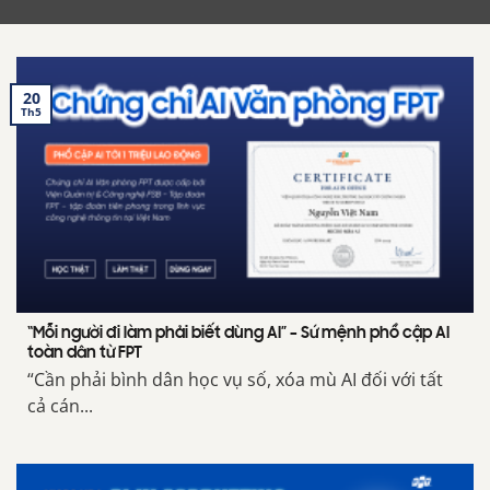
20
Th5
“Mỗi người đi làm phải biết dùng AI” – Sứ mệnh phổ cập AI
toàn dân từ FPT
“Cần phải bình dân học vụ số, xóa mù AI đối với tất
cả cán...