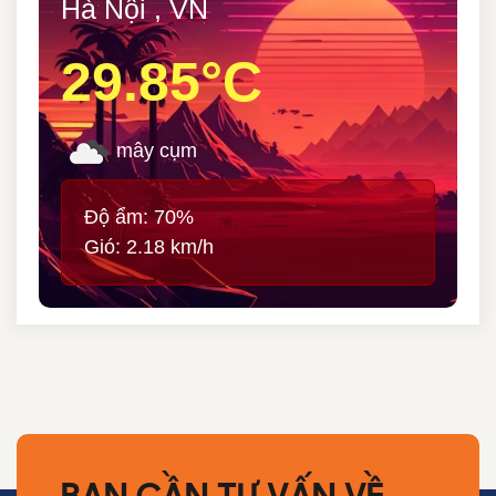
Hà Nội , VN
29.85°C
mây cụm
Độ ẩm: 70%
Gió: 2.18 km/h