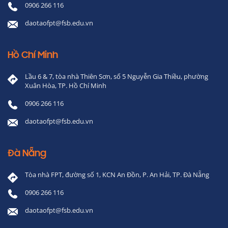
0906 266 116
daotaofpt@fsb.edu.vn
Hồ Chí Minh
Lầu 6 & 7, tòa nhà Thiên Sơn, số 5 Nguyễn Gia Thiều, phường
Xuân Hòa, TP. Hồ Chí Minh
0906 266 116
daotaofpt@fsb.edu.vn
Đà Nẵng
Tòa nhà FPT, đường số 1, KCN An Đồn, P. An Hải, TP. Đà Nẵng
0906 266 116
daotaofpt@fsb.edu.vn