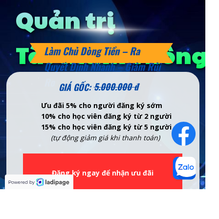
Quản trị
Tài chính Thông 
Làm Chủ Dòng Tiền – Ra
Quyết Định Nhanh – Giảm Rủi
Ro
5.000.000 đ
GIÁ GỐC:
Ưu đãi 5% cho người đăng ký sớm
10% cho học viên đăng ký từ 2 người
15% cho học viên đăng ký từ 5 người
(tự động giảm giá khi thanh toán)
Đăng ký ngay để nhận ưu đãi
Học với thầy lớn - Chơi với bạn lớn
Hòa mình vào thực tiễn lớn