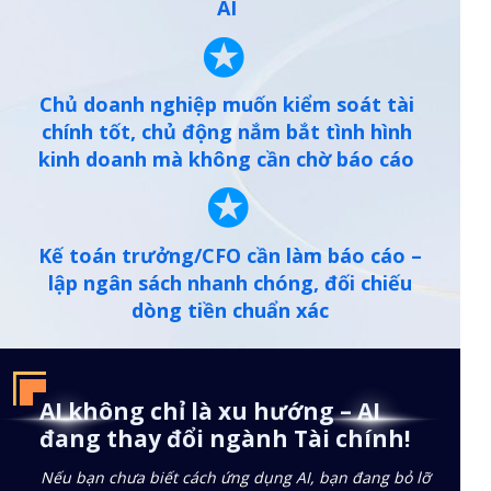
AI
✪
Chủ doanh nghiệp muốn kiểm soát tài
chính tốt, chủ động nắm bắt tình hình
kinh doanh mà không cần chờ báo cáo
✪
Kế toán trưởng/CFO cần làm báo cáo –
lập ngân sách nhanh chóng, đối chiếu
dòng tiền chuẩn xác
AI không chỉ là xu hướng – AI
đang thay đổi ngành Tài chính!
Nếu bạn chưa biết cách ứng dụng AI, bạn đang bỏ lỡ