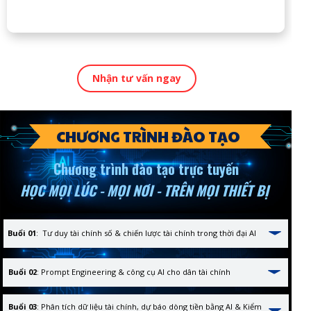
Nhận tư vấn ngay
CHƯƠNG TRÌNH ĐÀO TẠO
Chương trình đào tạo trực tuyến
HỌC MỌI LÚC - MỌI NƠI - TRÊN MỌI THIẾT BỊ
Buổi 01
: Tư duy tài chính số & chiến lược tài chính trong thời đại AI
Buổi 02
: Prompt Engineering & công cụ AI cho dân tài chính
Buổi 03
: Phân tích dữ liệu tài chính, dự báo dòng tiền bằng AI & Kiểm