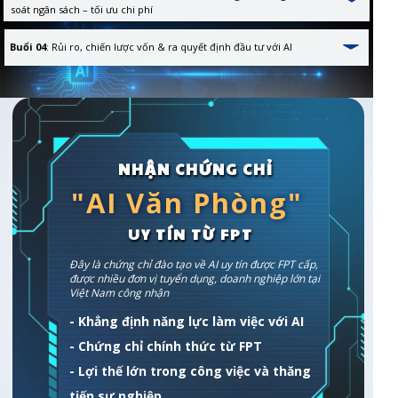
soát ngân sách – tối ưu chi phí
Buổi 04
: Rủi ro, chiến lược vốn & ra quyết định đầu tư với AI
NHẬN CHỨNG CHỈ
"AI Văn Phòng"
UY TÍN TỪ FPT
Đây là chứng chỉ đào tạo về AI uy tín được FPT cấp,
được nhiều đơn vị tuyển dụng, doanh nghiệp lớn tại
Việt Nam công nhận
- Khẳng định năng lực làm việc với AI
- Chứng chỉ chính thức từ FPT
- Lợi thế lớn trong công việc và thăng
tiến sự nghiệp