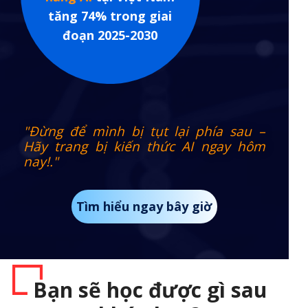
tăng 74% trong giai
đoạn 2025-2030
"Đừng để mình bị tụt lại phía sau –
Hãy trang bị kiến thức AI ngay hôm
nay!."
Tìm hiểu ngay bây giờ
Bạn sẽ học được gì sau