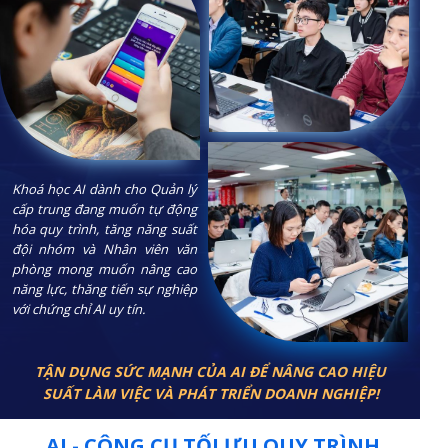
Khoá học AI dành cho Quản lý
cấp trung đang muốn tự động
hóa quy trình, tăng năng suất
đội nhóm và Nhân viên văn
phòng mong muốn nâng cao
năng lực, thăng tiến sự nghiệp
với chứng chỉ AI uy tín.
TẬN DỤNG SỨC MẠNH CỦA AI ĐỂ NÂNG CAO HIỆU
SUẤT LÀM VIỆC VÀ PHÁT TRIỂN DOANH NGHIỆP!
AI - CÔNG CỤ TỐI ƯU QUY TRÌNH