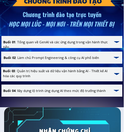
CHƯƠNG TRÌNH ĐÀO TẠO
Chương trình đào tạo trực tuyến
HỌC MỌI LÚC - MỌI NƠI - TRÊN MỌI THIẾT BỊ
Buổi 01
: Tổng quan về GenAI và các ứng dụng trong vận hành thực
tiễn
Buổi 02
: Làm chủ Prompt Engineering & công cụ AI phổ biến
Buổi 03
: Quản trị hiệu suất và dữ liệu vận hành bằng AI - Thiết kế AI
hóa các quy trình
Buổi 04
: Xây dựng lộ trình ứng dụng AI theo mức độ trưởng thành
NHẬN CHỨNG CHỈ